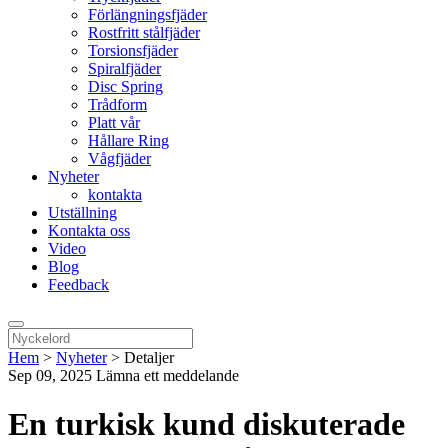
Förlängningsfjäder
Rostfritt stålfjäder
Torsionsfjäder
Spiralfjäder
Disc Spring
Trådform
Platt vår
Hållare Ring
Vågfjäder
Nyheter
kontakta
Utställning
Kontakta oss
Video
Blog
Feedback
Hem
>
Nyheter
>
Detaljer
Sep 09, 2025
Lämna ett meddelande
En turkisk kund diskuterade