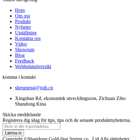
Hem
Om oss
Produkt
Nyheter
Utställning
Kontakta oss
Video
Showrum
Blog
Feedback
Webbplatsöversikt
komma i kontakt
shenmeng@jxth.cn
Xingshan Rd, ekonomisk utvecklingszon, Zichuan Zibo
Shandong Kina
Skicka meddelande
Registrera dig idag för tips, tips och de senaste produktnyheterna.
Lämna in
Copyright ©Shandong Gold-Star Spring co., Ltd Alla rättigheter