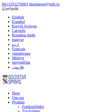
8613355270003
shenmeng@jxth.cn
Språk
English
Español
Kreyòl Ayisyen
Latviešu
România limbi
magyar
اردو
Français
українська
Melayu
slovenščina
فارسی
Hem
Om oss
Produkt
Fordonsfjäder
Tryckfjäder